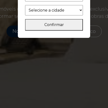
óveis que unem tradição, requinte e exclusi
formar seus ambientes em verdadeiras obras de
Confirmar
Nossos Produtos
Fale Conosco