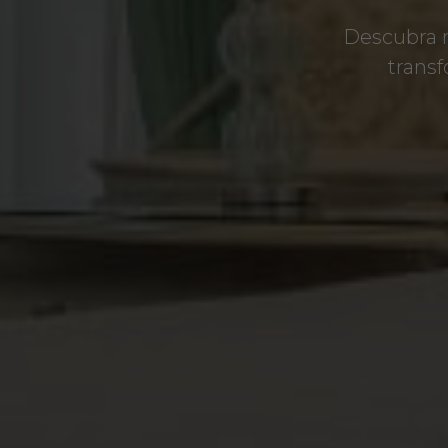
Descubra m
trans