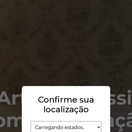
Arte do Cláss
Confirme sua
localização
om Sofisticaç